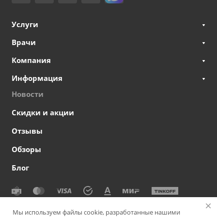
Услуги
Врачи
Компания
Информация
Новости
Скидки и акции
Отзывы
Обзоры
Блог
© 2026 Сеть офтальмологических клиник СВЕТОДАР
Мы используем файлы cookie, разработанные нашими