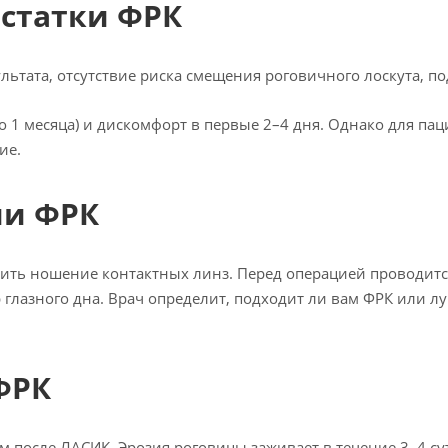
статки ФРК
ьтата, отсутствие риска смещения роговичного лоскута, п
о 1 месяца) и дискомфорт в первые 2–4 дня. Однако для п
ие.
ии ФРК
ить ношение контактных линз. Перед операцией проводится
 глазного дна. Врач определит, подходит ли вам ФРК или 
ФРК
 после ЛАСИК. Эрозия роговицы заживает в течение 3–4 су