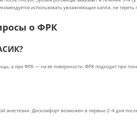
комендуется использовать увлажняющие капли, не тереть гл
просы о ФРК
АСИК?
ицы, а при ФРК — на её поверхности. ФРК подходит при то
ой анестезии. Дискомфорт возможен в первые 2–4 дня посл