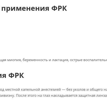
ы применения ФРК
щая миопия, беременность и лактация, острые воспалительн
ия ФРК
од местной капельной анестезией — без уколов и общего на
визну. После этого на глаз накладывается защитная линза 