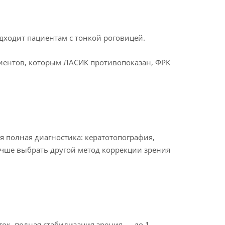
одходит пациентам с тонкой роговицей.
ациентов, которым ЛАСИК противопоказан, ФРК
 полная диагностика: кератотопография,
лучше выбрать другой метод коррекции зрения
ток, полная стабилизация зрения — до 1