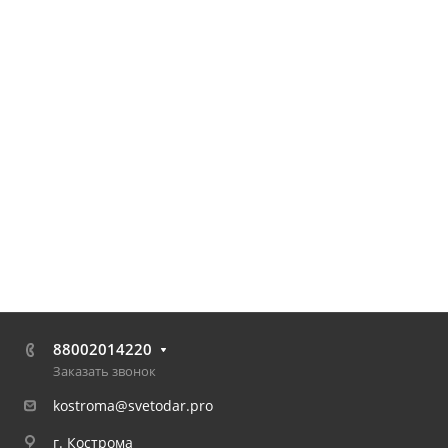
88002014220
Заказать звонок
kostroma@svetodar.pro
г. Кострома