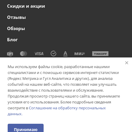
Скидки и акции
Отзывы
Обзоры
Блог
© 2026 Сеть офтальмологических клиник СВЕТОДАР
Мы используем файлы cookie, разработанные нашими
специалистами и с помощью сервисов интернет-статистики
Политика конфиденциальности
|
Согласие на обработку
(Яндекс Метрика и Гугл Аналитика и других), для анализа
персональных данных
|
Политика использования cookie-
событий на нашем веб-сайте, что позволяет нам улучшать
файлов
|
Пользовательское соглашение
взаимодействие с пользователями и обслуживание.
Продолжая просмотр страниц нашего сайта, вы принимаете
Версия для слабовидящих
Подписаться на рассылку
условия его использования. Более подробные сведения
смотрите в
Соглашение на обработку персональных
данных.
ИМЕЮТСЯ ПРОТИВОПОКАЗАНИЯ. НЕОБХОДИМА
КОНСУЛЬТАЦИЯ СПЕЦИАЛИСТА
Принимаю