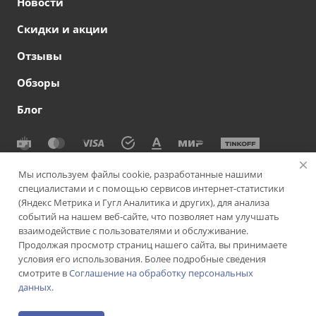
Новости
Скидки и акции
Отзывы
Обзоры
Блог
© 2026 Сеть офтальмологических клиник СВЕТОДАР
Мы используем файлы cookie, разработанные нашими
специалистами и с помощью сервисов интернет-статистики
Политика конфиденциальности
|
Согласие на обработку
(Яндекс Метрика и Гугл Аналитика и других), для анализа
персональных данных
|
Политика использования cookie-
событий на нашем веб-сайте, что позволяет нам улучшать
файлов
|
Пользовательское соглашение
взаимодействие с пользователями и обслуживание.
Продолжая просмотр страниц нашего сайта, вы принимаете
Версия для слабовидящих
Подписаться на рассылку
условия его использования. Более подробные сведения
смотрите в
Соглашение на обработку персональных
данных.
ИМЕЮТСЯ ПРОТИВОПОКАЗАНИЯ. НЕОБХОДИМА
КОНСУЛЬТАЦИЯ СПЕЦИАЛИСТА